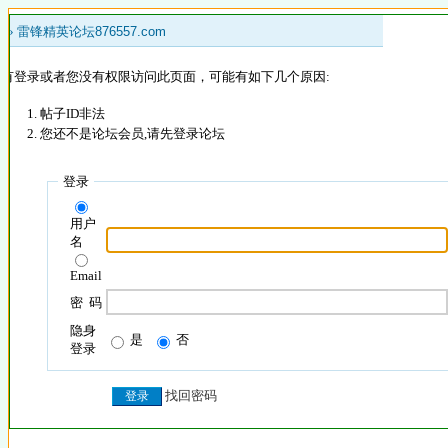
 »
雷锋精英论坛876557.com
没有登录或者您没有权限访问此页面，可能有如下几个原因:
帖子ID非法
您还不是论坛会员,请先登录论坛
登录
用户
名
Email
密 码
隐身
是
否
登录
找回密码