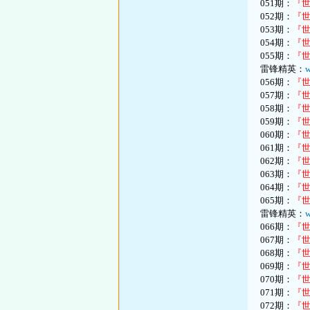
051期：
『
052期：
『
053期：
『
054期：
『
055期：
『
雷锋精英：
w
056期：
『
057期：
『
058期：
『
059期：
『
060期：
『
061期：
『
062期：
『
063期：
『
064期：
『
065期：
『
雷锋精英：
w
066期：
『
067期：
『
068期：
『
069期：
『
070期：
『
071期：
『
072期：
『