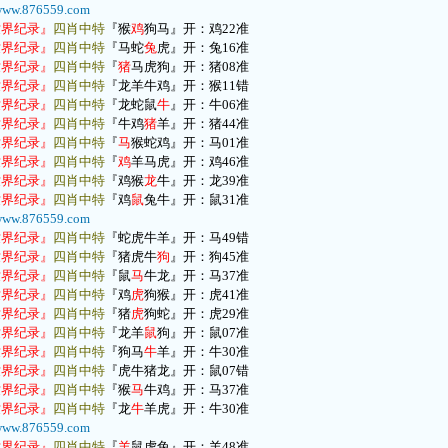
ww.876559.com
世界纪录』
四肖中特
『猴
鸡
狗马』开：鸡22准
世界纪录』
四肖中特
『马蛇
兔
虎』开：兔16准
世界纪录』
四肖中特
『
猪
马虎狗』开：猪08准
世界纪录』
四肖中特
『龙羊牛鸡』开：猴11错
世界纪录』
四肖中特
『龙蛇鼠
牛
』开：牛06准
世界纪录』
四肖中特
『牛鸡
猪
羊』开：猪44准
世界纪录』
四肖中特
『
马
猴蛇鸡』开：马01准
世界纪录』
四肖中特
『
鸡
羊马虎』开：鸡46准
世界纪录』
四肖中特
『鸡猴
龙
牛』开：龙39准
世界纪录』
四肖中特
『鸡
鼠
兔牛』开：鼠31准
ww.876559.com
世界纪录』
四肖中特
『蛇虎牛羊』开：马49错
世界纪录』
四肖中特
『猪虎牛
狗
』开：狗45准
世界纪录』
四肖中特
『鼠
马
牛龙』开：马37准
世界纪录』
四肖中特
『鸡
虎
狗猴』开：虎41准
世界纪录』
四肖中特
『猪
虎
狗蛇』开：虎29准
世界纪录』
四肖中特
『龙羊
鼠
狗』开：鼠07准
世界纪录』
四肖中特
『狗马
牛
羊』开：牛30准
世界纪录』
四肖中特
『虎牛猪龙』开：鼠07错
世界纪录』
四肖中特
『猴
马
牛鸡』开：马37准
世界纪录』
四肖中特
『龙
牛
羊虎』开：牛30准
ww.876559.com
世界纪录』
四肖中特
『
羊
鼠虎兔』开：羊48准