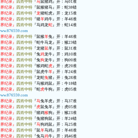
世界纪录』
四肖中特
『
马
鼠猪鸡』开：马01准
世界纪录』
四肖中特
『鼠猴猪马』开：蛇38错
世界纪录』
四肖中特
『
龙
猪蛇虎』开：龙15准
世界纪录』
四肖中特
『猪
羊
鸡牛』开：羊48准
世界纪录』
四肖中特
『马鸡龙
蛇
』开：蛇14准
ww.876559.com
世界纪录』
四肖中特
『鼠猴
羊
兔』开：羊48准
世界纪录』
四肖中特
『蛇牛马龙』开：猴23错
世界纪录』
四肖中特
『龙猪
鼠
羊』开：鼠31准
世界纪录』
四肖中特
『兔
鸡
龙牛』开：鸡10准
世界纪录』
四肖中特
『兔
狗
龙牛』开：狗09准
世界纪录』
四肖中特
『猴鸡蛇
虎
』开：虎29准
世界纪录』
四肖中特
『鼠虎牛
羊
』开：羊24准
世界纪录』
四肖中特
『龙蛇
兔
猪』开：兔28准
世界纪录』
四肖中特
『马猴鸡鼠』开：牛18错
世界纪录』
四肖中特
『蛇
虎
牛狗』开：虎05准
ww.876559.com
世界纪录』
四肖中特
『
马
兔羊虎』开：马37准
世界纪录』
四肖中特
『
虎
鼠兔羊』开：虎05准
世界纪录』
四肖中特
『猪鸡
猴
狗』开：猴23准
世界纪录』
四肖中特
『兔猪狗鼠』开：羊24错
世界纪录』
四肖中特
『
马
狗鸡鼠』开：马25准
世界纪录』
四肖中特
『鼠
羊
马鸡』开：羊48准
世界纪录』
四肖中特
『兔马
鸡
牛』开：鸡46准