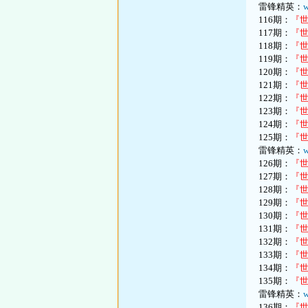
雷锋精英：
w
116期：
『
117期：
『
118期：
『
119期：
『
120期：
『
121期：
『
122期：
『
123期：
『
124期：
『
125期：
『
雷锋精英：
w
126期：
『
127期：
『
128期：
『
129期：
『
130期：
『
131期：
『
132期：
『
133期：
『
134期：
『
135期：
『
雷锋精英：
w
136期：
『