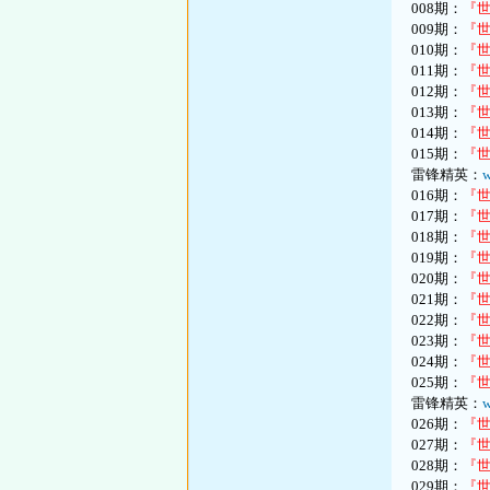
008期：
『
009期：
『
010期：
『
011期：
『
012期：
『
013期：
『
014期：
『
015期：
『
雷锋精英：
w
016期：
『
017期：
『
018期：
『
019期：
『
020期：
『
021期：
『
022期：
『
023期：
『
024期：
『
025期：
『
雷锋精英：
w
026期：
『
027期：
『
028期：
『
029期：
『